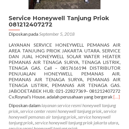
Service Honeywell Tanjung Priok
081212407272
Diposkan pada
September 5, 2018
LAYANAN SERVICE HONEYWELL PEMANAS AIR
AREA TANJUNG PRIOK JAKARTA UTARA. SERVICE
DAN JUAL HONEYWELL SOLAR WATER HEATER
PEMANAS AIR TENAGA SURYA, TENAGA LISTRIK,
TENAGA GAS. Call – 0817616194 DISTRIBUTOR
PENJUALAN HONEYWELL PEMANAS AIR.
PEMANAS AIR TENAGA SURYA, PEMANAS AIR
TENAGA LISTRIK, PEMANAS AIR TENAGA GAS.
JABODETABEK HUB: 021-22827369– 081212407272
Seleng
Cv.Roynal’s House. adalah perusahaan yang bergerak
[…]
tentang
Diposkan dalam
layanan service resmi honeywell tanjung
Honeyw
priok
,
service center resmi honeywell tanjung priok
,
service
Tanjung
honeywell pemanas air tanjung priok
,
service honeywell
Priok
tanjung priok
,
service honeywell tanjung priok jakarta utara
,
081212
service resmi honeywell tanjung priok
,