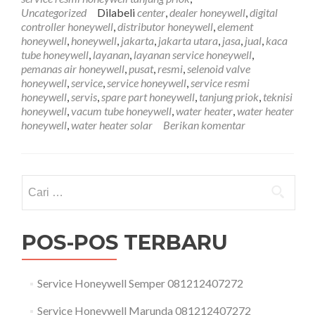
Uncategorized
Dilabeli
center
,
dealer honeywell
,
digital
controller honeywell
,
distributor honeywell
,
element
honeywell
,
honeywell
,
jakarta
,
jakarta utara
,
jasa
,
jual
,
kaca
tube honeywell
,
layanan
,
layanan service honeywell
,
pemanas air honeywell
,
pusat
,
resmi
,
selenoid valve
honeywell
,
service
,
service honeywell
,
service resmi
honeywell
,
servis
,
spare part honeywell
,
tanjung priok
,
teknisi
honeywell
,
vacum tube honeywell
,
water heater
,
water heater
honeywell
,
water heater solar
Berikan komentar
Cari
untuk:
POS-POS TERBARU
Service Honeywell Semper 081212407272
Service Honeywell Marunda 081212407272