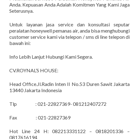
Anda. Kepuasan Anda Adalah Komitmen Yang Kami Jaga
Seterusnya.
Untuk layanan jasa service dan konsultasi seputar
peralatan honeywell pemanas air, anda bisa menghubungi
customer service kami via telepon / sms di line telepon di
bawah ini:
Info Lebih Lanjut Hubungi Kami Segera.
CV.ROYNAL’S HOUSE:
Head Office.Jl.Radin Inten II No.53 Duren Sawit Jakarta
13440 Jakarta Indonesia
Tlp : 021-22827369- 081212407272
Fax : 021-22827369
Hot Line 24 H: 082213331122 – 0818201336 –
0817616194