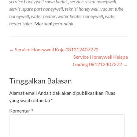
service honeywell rawa badak
,
service resmi honeywell
,
servis
,
spare part honeywell
,
teknisi honeywell
,
vacum tube
honeywell
,
water heater
,
water heater honeywell
,
water
heater solar
. Markahi
permalink
.
Navigasi
←
Service Honeywell Koja 081212407272
Service Honeywell Kelapa
pos
Gading 081212407272
→
Tinggalkan Balasan
Alamat email Anda tidak akan dipublikasikan.
Ruas
yang wajib ditandai
*
Komentar
*