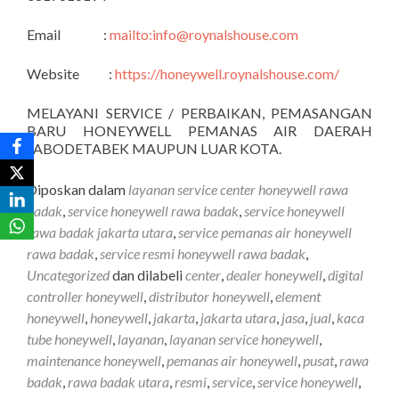
Email :
mailto:info@roynalshouse.com
Website :
https://honeywell.roynalshouse.com/
MELAYANI SERVICE / PERBAIKAN, PEMASANGAN
BARU HONEYWELL PEMANAS AIR DAERAH
JABODETABEK MAUPUN LUAR KOTA.
Diposkan dalam
layanan service center honeywell rawa
badak
,
service honeywell rawa badak
,
service honeywell
rawa badak jakarta utara
,
service pemanas air honeywell
rawa badak
,
service resmi honeywell rawa badak
,
Uncategorized
dan dilabeli
center
,
dealer honeywell
,
digital
controller honeywell
,
distributor honeywell
,
element
honeywell
,
honeywell
,
jakarta
,
jakarta utara
,
jasa
,
jual
,
kaca
tube honeywell
,
layanan
,
layanan service honeywell
,
maintenance honeywell
,
pemanas air honeywell
,
pusat
,
rawa
badak
,
rawa badak utara
,
resmi
,
service
,
service honeywell
,