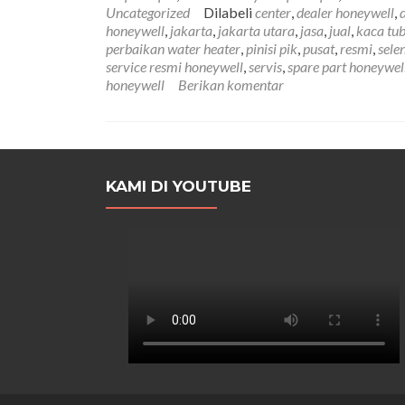
Uncategorized
Dilabeli
center
,
dealer honeywell
,
honeywell
,
jakarta
,
jakarta utara
,
jasa
,
jual
,
kaca tu
perbaikan water heater
,
pinisi pik
,
pusat
,
resmi
,
sele
service resmi honeywell
,
servis
,
spare part honeywel
honeywell
Berikan komentar
KAMI DI YOUTUBE