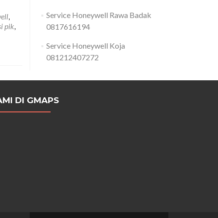
Service Honeywell Rawa Badak
ell
,
i pik
,
0817616194
Service Honeywell Koja
081212407272
AMI DI GMAPS