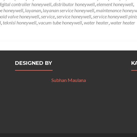
Pinisi
digital controller honeywell
,
distributor honeywell
,
element honeywell
,
PIK
be honeywell
,
layanan
,
layanan service honeywell
,
maintenance honeyw
081212407272
noid valve honeywell
,
service
,
service honeywell
,
service honeywell pinis
l
,
teknisi honeywell
,
vacum tube honeywell
,
water heater
,
water heater
DESIGNED BY
K
Subhan Maulana