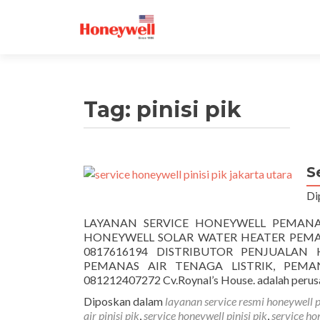
Tag:
pinisi pik
S
Di
LAYANAN SERVICE HONEYWELL PEMANAS 
HONEYWELL SOLAR WATER HEATER PEMANA
0817616194 DISTRIBUTOR PENJUALAN
PEMANAS AIR TENAGA LISTRIK, PEMA
081212407272 Cv.Roynal’s House. adalah peru
Diposkan dalam
layanan service resmi honeywell pi
air pinisi pik
,
service honeywell pinisi pik
,
service ho