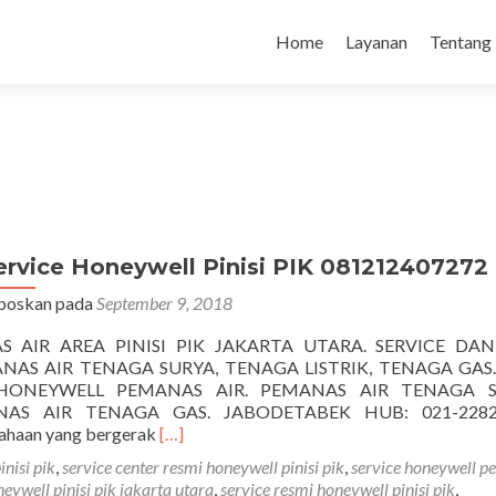
Loncat
ke
Home
Layanan
Tentang
konten
ervice Honeywell Pinisi PIK 081212407272
poskan pada
September 9, 2018
AIR AREA PINISI PIK JAKARTA UTARA. SERVICE DAN
S AIR TENAGA SURYA, TENAGA LISTRIK, TENAGA GAS. C
 HONEYWELL PEMANAS AIR. PEMANAS AIR TENAGA S
NAS AIR TENAGA GAS. JABODETABEK HUB: 021-2282
Selengkapnya
sahaan yang bergerak
[…]
tentangService
nisi pik
,
service center resmi honeywell pinisi pik
,
service honeywell 
Honeywell
neywell pinisi pik jakarta utara
,
service resmi honeywell pinisi pik
,