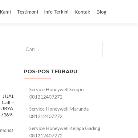
 Kami
Testimoni
Info Terkini
Kontak
Blog
Cari
untuk:
POS-POS TERBARU
Service Honeywell Semper
 JUAL
081212407272
all –
URYA,
Service Honeywell Marunda
7369–
081212407272
Service Honeywell Kelapa Gading
pemanas
081212407272