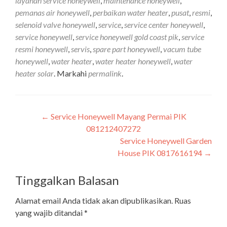
layanan service honeywell
,
maintenance honeywell
,
pemanas air honeywell
,
perbaikan water heater
,
pusat
,
resmi
,
selenoid valve honeywell
,
service
,
service center honeywell
,
service honeywell
,
service honeywell gold coast pik
,
service
resmi honeywell
,
servis
,
spare part honeywell
,
vacum tube
honeywell
,
water heater
,
water heater honeywell
,
water
heater solar
. Markahi
permalink
.
Navigasi
←
Service Honeywell Mayang Permai PIK
081212407272
pos
Service Honeywell Garden
House PIK 0817616194
→
Tinggalkan Balasan
Alamat email Anda tidak akan dipublikasikan.
Ruas
yang wajib ditandai
*