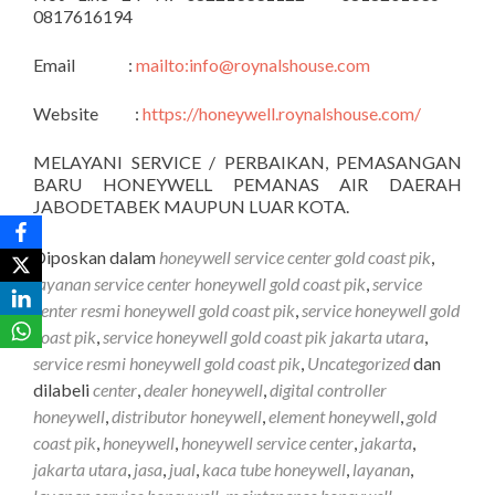
0817616194
Email :
mailto:info@roynalshouse.com
Website :
https://honeywell.roynalshouse.com/
MELAYANI SERVICE / PERBAIKAN, PEMASANGAN
BARU HONEYWELL PEMANAS AIR DAERAH
JABODETABEK MAUPUN LUAR KOTA.
Diposkan dalam
honeywell service center gold coast pik
,
layanan service center honeywell gold coast pik
,
service
center resmi honeywell gold coast pik
,
service honeywell gold
coast pik
,
service honeywell gold coast pik jakarta utara
,
service resmi honeywell gold coast pik
,
Uncategorized
dan
dilabeli
center
,
dealer honeywell
,
digital controller
honeywell
,
distributor honeywell
,
element honeywell
,
gold
coast pik
,
honeywell
,
honeywell service center
,
jakarta
,
jakarta utara
,
jasa
,
jual
,
kaca tube honeywell
,
layanan
,