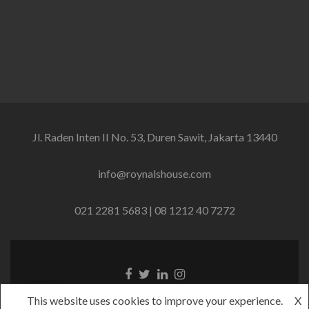
Jl. Raden Inten II No. 53, Duren Sawit, Jakarta 13440
info@roynalshouse.com
021 2281 5683 | 08 1212 40 7272
Tautan
Tautan
Tautan
Tautan
Facebook
Twitter
Linkedin
Instagram
This website uses cookies to improve your experience.
X
Copyright - 2018 Roynals House