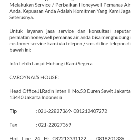
Melakukan Service / Perbaikan Honeywell Pemanas Air
Anda. Kepuasan Anda Adalah Komitmen Yang Kami Jaga
Seterusnya.
Untuk layanan jasa service dan konsultasi seputar
peralatan honeywell pemanas air, anda bisa menghubungi
customer service kami via telepon / sms di line telepon di
bawah ini:
Info Lebih Lanjut Hubungi Kami Segera.
CV.ROYNAL’S HOUSE:
Head Office.Jl.Radin Inten II No.53 Duren Sawit Jakarta
13440 Jakarta Indonesia
Tlp : 021-22827369- 081212407272
Fax : 021-22827369
Hot Line 24 H: 082213331122 – 0818201336 –